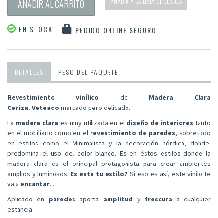
AÑADIR A LA LISTA DE DESEOS
AÑADIR AL CARRITO
EN STOCK
PEDIDO ONLINE SEGURO
DETALLES
PESO DEL PAQUETE
Revestimiento vinílico
de
Madera
Clara
Ceniza.
Veteado
marcado pero delicado.
La
madera clara
es muy utilizada en el
diseño de interiores
tanto
en el mobiliario como en el
revestimiento de paredes
, sobretodo
en estilos como el Minimalista y la decoración nórdica, donde
predomina el uso del color blanco. Es en éstos estilos donde la
madera clara es el principal protagonista para crear ambientes
amplios y luminosos.
Es este tu estilo?
Si eso es así, este vinilo te
va a
encantar
...
Aplicado en
paredes
aporta
amplitud
y
frescura
a cualquier
estancia.